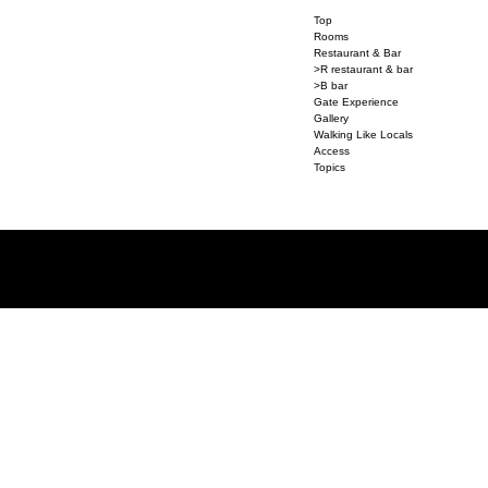
Top
Rooms
Restaurant & Bar
>R restaurant & bar
>B bar
Gate Experience
Gallery
Walking Like Locals
Access
Topics