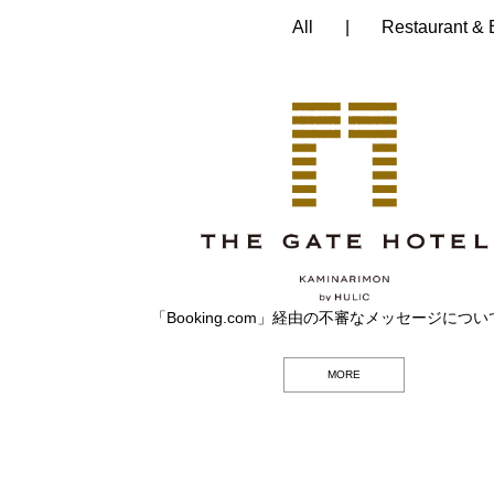
All
Restaurant & 
晦
「Booking.com」経由の不審なメッセージについ
日
ラ
MORE
イ
ブ
～
生
演