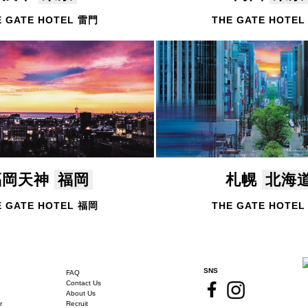
E GATE HOTEL 雷門
THE GATE HOTE
福岡天神
福岡
札幌
北海
E GATE HOTEL 福岡
THE GATE HOTE
SNS
FAQ
Contact Us
About Us
r
Recruit