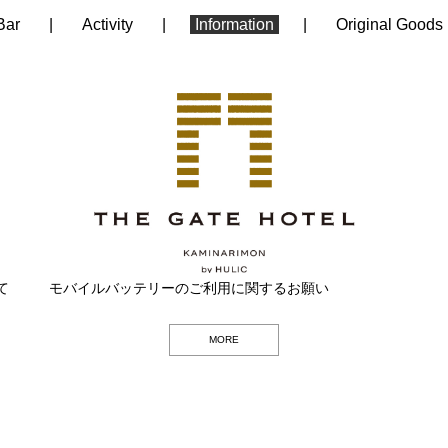
Bar
Activity
Information
Original Goods
て
デ
ワ
ラ
モバイルバッテリーのご利用に関するお願い
苺
嶋
い
浅
六
季
ア
た
江
無
着
人
Hone
ホ
ホ
ホ
ホ
THE
ィ
イ
ン
の
原
や
草
区
節
ツ
い
戸
声
物
力
テ
テ
テ
テ
GATE
ナ
ン
チ
ホ
太
さ
芸
能
を
ア
焼
風
映
で
車
ル
ル
ル
ル
HOTE
MORE
ー
会
セ
ー
夫
か
者
感
ツ
き
鈴
画
浅
で
オ
オ
オ
オ
の
コ
（6
ッ
ル
プ
の
じ
の
作
作
と
草
街
リ
リ
リ
リ
香
ー
月
ト
ケ
ロ
踊
な
た
り
り
活
さ
を
ジ
ジ
ジ
ジ
り
ス
15
（6
ー
ジ
り
が
い
体
弁
ん
ゆ
ナ
ナ
ナ
ナ
を
（6
日
月
キ
ェ
ら
焼
験
士
ぽ
く
ル
ル
ル
ル
ス