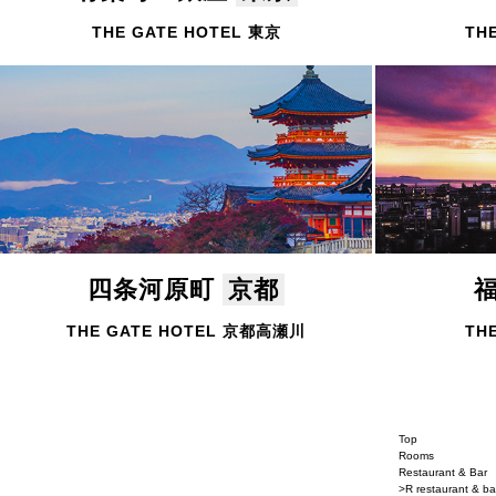
THE GATE HOTEL 東京
TH
四条河原町
京都
THE GATE HOTEL 京都高瀬川
TH
Top
Rooms
Restaurant & Bar
>R restaurant & ba