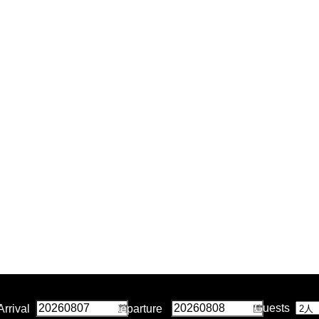
月
～
15
(事
ク
隅
き
の
Oran
ブ
ナ
の
テ
15
9
日
前
ト
田
と
掛
Sprea
レ
イ
レ
ィ
日
月
～
予
「太
川
ふ
け
ン
ト
ト
ッ
～
15
9
約
鼓
沿
わ
合
ド
ウ
ル
ク
9
日）
月
制)
の
い
ふ
い
コ
ェ
ト
に
月
15
響
を
わ
ー
ア
カ
「Sce
15
日）
き」
ラ
ヒ
ヒ
レ
Sticks
MORE
日）
ン
ン
ー
ー
～
ニ
ヤ
「TH
THE
MORE
ン
リ
GATE
GATE
MORE
グ
か
Curr
～」
き
氷
Guests
Arrival
Departure