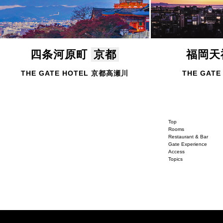
四条河原町
京都
福岡
THE GATE HOTEL 京都高瀬川
THE GATE
Top
Rooms
Restaurant & Bar
Gate Experience
Access
Topics