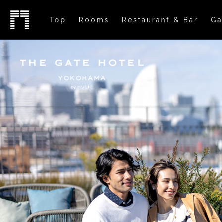
Top
Rooms
Restaurant & Bar
Ga