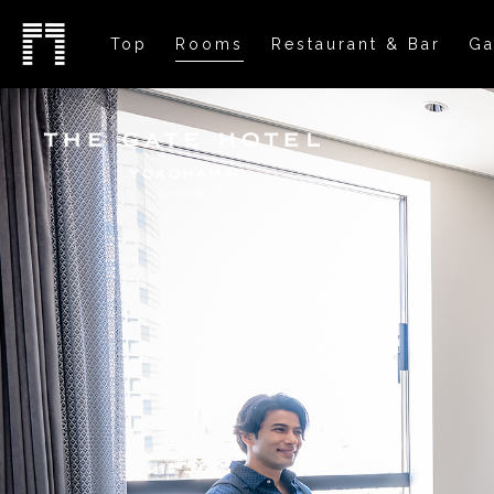
Top
Rooms
Restaurant & Bar
Ga