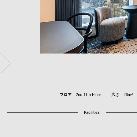
2
2
フロア
2nd-11th Floor
広さ
26m
Facilities
Facilities
Facilities