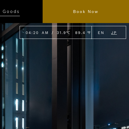
l Goods
Book Now
04
:
20
AM
/
31.9
℃
89.4
℉
EN
JP