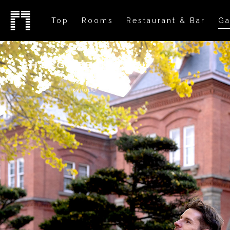
Top
Rooms
Restaurant & Bar
Ga