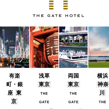
有楽
浅草
両国
横浜
町・銀
東京
東京
神奈
座
東
川
THE
THE
京
GATE
GATE
THE