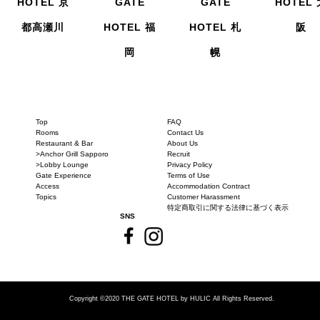
HOTEL 京
GATE
GATE
HOTEL 
都高瀬川
HOTEL 福
HOTEL 札
阪
岡
幌
Top
FAQ
Rooms
Contact Us
Restaurant & Bar
About Us
>Anchor Grill Sapporo
Recruit
>Lobby Lounge
Privacy Policy
Gate Experience
Terms of Use
Access
Accommodation Contract
Topics
Customer Harassment
特定商取引に関する法律に基づく表示
SNS
Copyright ©2020 THE GATE HOTEL
by HULIC All Rights Reserved.