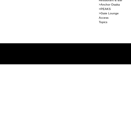
Restaurant & Bar
>Anchor Osaka
>PEAKS
>Gate Lounge
Access
Topics