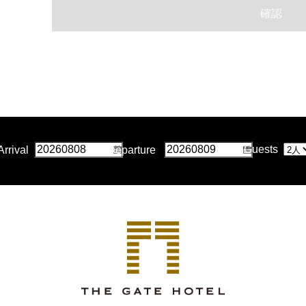
確認
Guests
Arrival
Departure