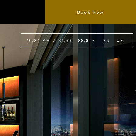
Book Now
10
:
37
AM
/
31.5
℃
88.8
℉
EN
JP