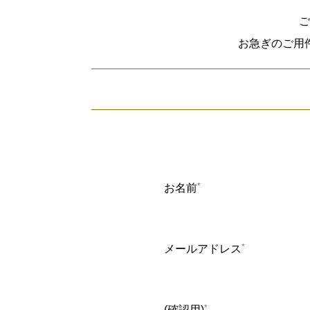
ご
お急ぎのご用
*
お名前
*
メールアドレス
*
(確認用)