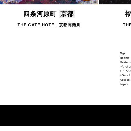
四条河原町
京都
THE GATE HOTEL 京都高瀬川
TH
Top
Rooms
Restaur
>Ancho
>PEAK
>Gate 
Access
Topics