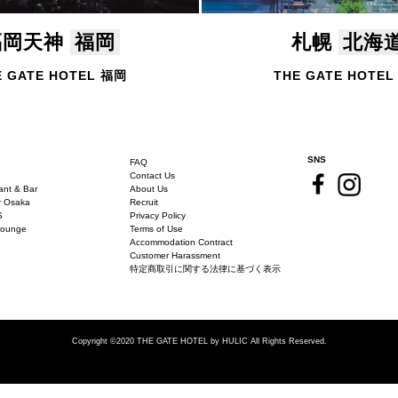
福岡天神
福岡
札幌
北海
E GATE HOTEL 福岡
THE GATE HOTE
SNS
FAQ
Contact Us
ant & Bar
About Us
r Osaka
Recruit
S
Privacy Policy
Lounge
Terms of Use
Accommodation Contract
Customer Harassment
特定商取引に関する法律に基づく表示
Copyright ©2020 THE GATE HOTEL
by HULIC All Rights Reserved.