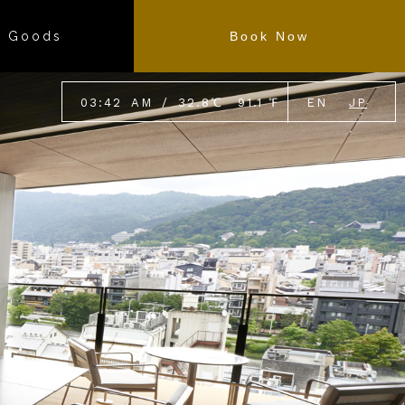
l Goods
Book Now
03
:
42
AM
/
32.8
℃
91.1
℉
EN
JP