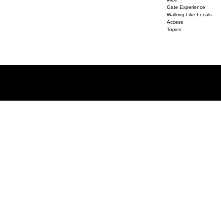
Gate Experience
Walking Like Locals
Access
Topics