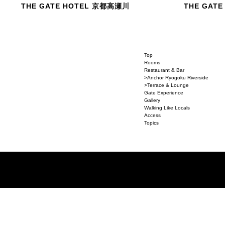
THE GATE HOTEL 京都高瀬川
THE GATE
Top
Rooms
Restaurant & Bar
>Anchor Ryogoku Riverside
>Terrace & Lounge
Gate Experience
Gallery
Walking Like Locals
Access
Topics