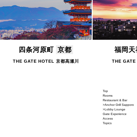
四条河原町
京都
福岡
THE GATE HOTEL 京都高瀬川
THE GATE
Top
Rooms
Restaurant & Bar
>Anchor Grill Sapporo
>Lobby Lounge
Gate Experience
Access
Topics